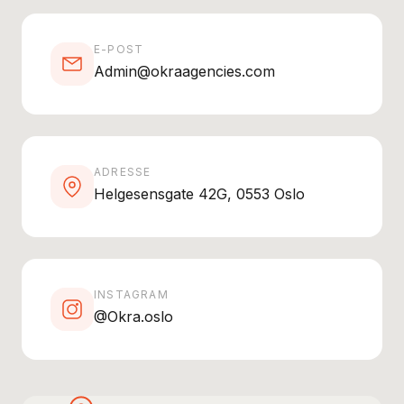
E-POST
Admin@okraagencies.com
ADRESSE
Helgesensgate 42G, 0553 Oslo
INSTAGRAM
@Okra.oslo