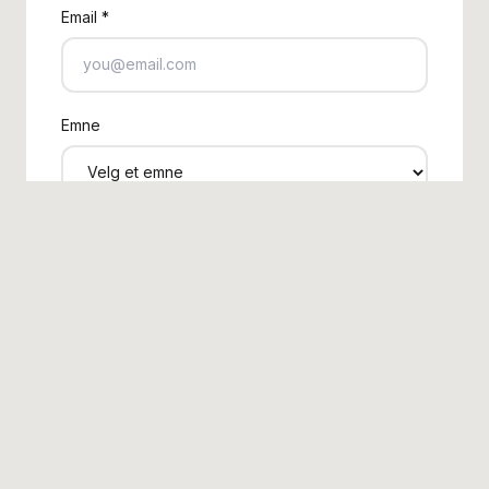
Email *
Emne
Melding
*
SEND MELDING